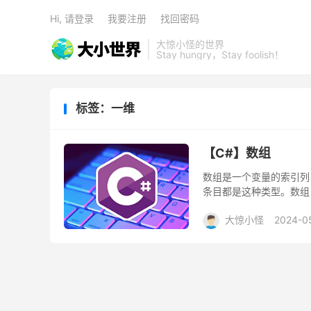
Hi, 请登录
我要注册
找回密码
大惊小怪的世界
Stay hungry，Stay foolish！
标签：一维
【C#】数组
数组是一个变量的索引列
条目都是这种类型。数组的
, 以此类推。 01. 声明数组 
大惊小怪
2024-0