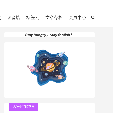

航
读者墙
标签云
文章存档
会员中心

Stay hungry，Stay foolish！
大惊小怪的软件