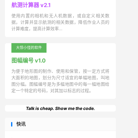
航测计算器 v2.1
使用内置的相机和无人机数据，或自定义相关数
据，计算并显示航测的相关数据，降低作业人员的
计算难度，提高计算效率…
大惊小怪的软件
图幅编号 v1.0
为便于地形图的制作、使用和保管，按一定方式将
大面积的地图，划分为尺寸适宜的单幅地图，叫地
图分幅。图幅编号是为多幅地图中的每一幅地图给
定一个特定的号码，对其加以标志的过程。
Talk is cheap. Show me the code.
快讯