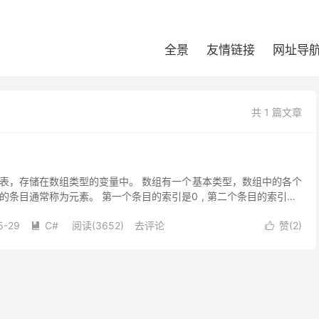
全景
友情链接
网址导
共 1 篇文章
表，存储在数组类型的变量中。 数组有一个基本类型，数组中的各个
条目通常称为元素。 第一个条目的索引是0 , 第二个条目的索引是1
其中，<baseType...
5-29
C#
阅读(3652)
去评论
赞(
2
)

