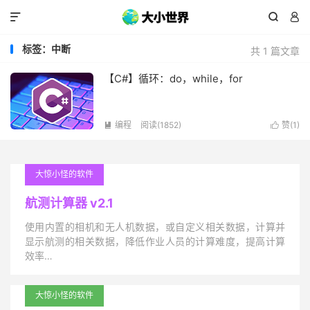



标签：中断
共 1 篇文章
【C#】循环：do，while，for
编程
阅读(1852)
赞(
1
)


大惊小怪的软件
航测计算器 v2.1
使用内置的相机和无人机数据，或自定义相关数据，计算并
显示航测的相关数据，降低作业人员的计算难度，提高计算
效率…
大惊小怪的软件