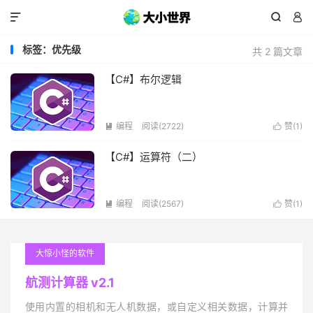



标签：优先级
共 2 篇文章
【C#】布尔逻辑
编程
阅读(2722)
赞(
1
)


【C#】运算符（二）
编程
阅读(2567)
赞(
1
)


大惊小怪的软件
航测计算器 v2.1
使用内置的相机和无人机数据，或自定义相关数据，计算并