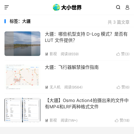



标签：大疆
共 3 篇文章
大疆：哪些机型支持 D-Log 模式？是否有
LUT 文件提供？
影视
阅读(8559)
赞(
3
)


大疆：飞行器解禁操作指南
无人机
阅读(9564)
赞(
6
)


【大疆】Osmo Action4拍摄出来的文件中
有MP4和LRF两种格式文件
影视
阅读(1W+)
赞(
18
)

