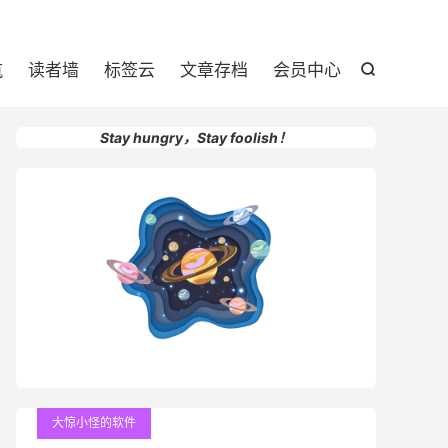

航
读者墙
标签云
文章存档
会员中心

Stay hungry，Stay foolish！
大惊小怪的软件