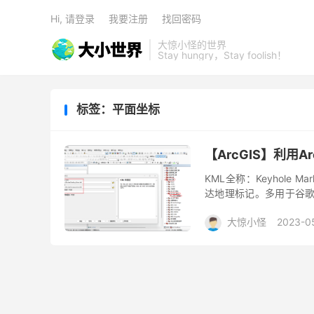
Hi, 请登录
我要注册
找回密码
大惊小怪的世界
Stay hungry，Stay foolish！
标签：平面坐标
【ArcGIS】利用A
KML全称：Keyhole M
达地理标记。多用于谷歌
转换为DWG格式，即由经
大惊小怪
2023-0