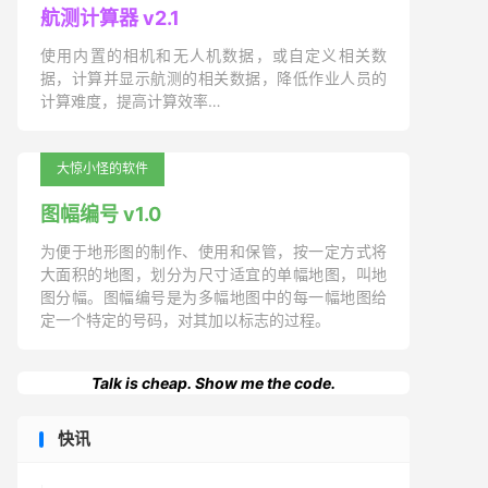
航测计算器 v2.1
使用内置的相机和无人机数据，或自定义相关数
据，计算并显示航测的相关数据，降低作业人员的
计算难度，提高计算效率…
大惊小怪的软件
图幅编号 v1.0
为便于地形图的制作、使用和保管，按一定方式将
大面积的地图，划分为尺寸适宜的单幅地图，叫地
图分幅。图幅编号是为多幅地图中的每一幅地图给
定一个特定的号码，对其加以标志的过程。
Talk is cheap. Show me the code.
快讯