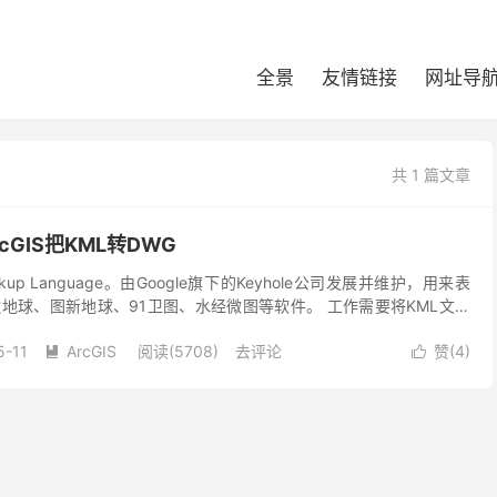
全景
友情链接
网址导
共 1 篇文章
rcGIS把KML转DWG
arkup Language。由Google旗下的Keyhole公司发展并维护，用来表
地球、图新地球、91卫图、水经微图等软件。 工作需要将KML文件
纬度坐标转为平...
5-11
ArcGIS
阅读(5708)
去评论
赞(
4
)

