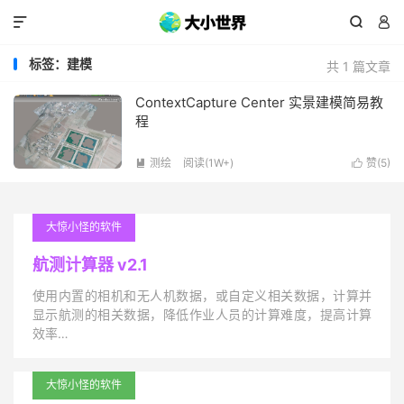



标签：建模
共 1 篇文章
ContextCapture Center 实景建模简易教
程
测绘
阅读(1W+)
赞(
5
)


大惊小怪的软件
航测计算器 v2.1
使用内置的相机和无人机数据，或自定义相关数据，计算并
显示航测的相关数据，降低作业人员的计算难度，提高计算
效率…
大惊小怪的软件