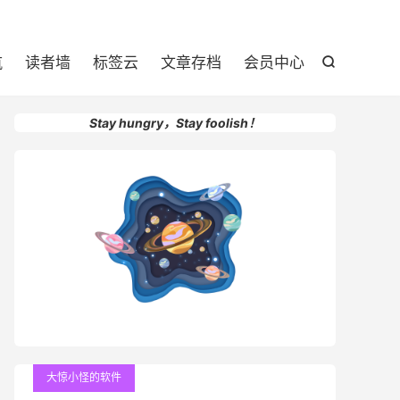

航
读者墙
标签云
文章存档
会员中心

Stay hungry，Stay foolish！
大惊小怪的软件