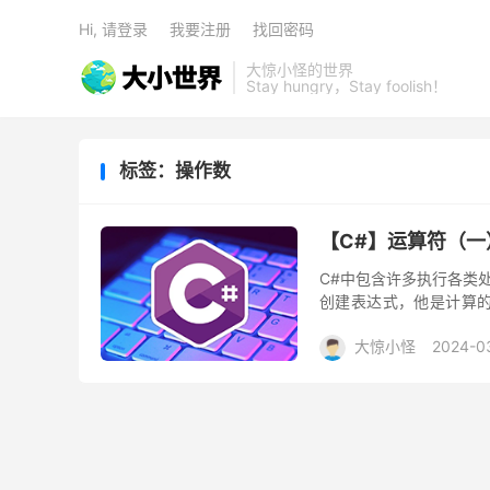
Hi, 请登录
我要注册
找回密码
大惊小怪的世界
Stay hungry，Stay foolish！
标签：操作数
【C#】运算符（一
C#中包含许多执行各类
创建表达式，他是计算的
符。 大多数运算符都是二
大惊小怪
2024-0