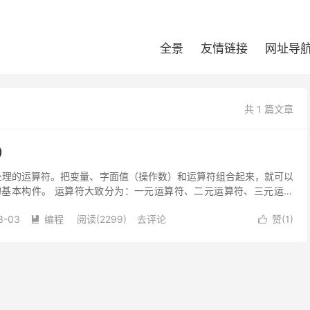
全景
友情链接
网址导
共 1 篇文章
）
处理的运算符。把变量、字面值（操作数）和运算符组合起来，就可以
基本构件。 运算符大致分为：一元运算符、二元运算符、三元运算
元运算符，只有几个一元运算符和一个三元运算符，三元...
3-03
编程
阅读(2299)
去评论
赞(
1
)

