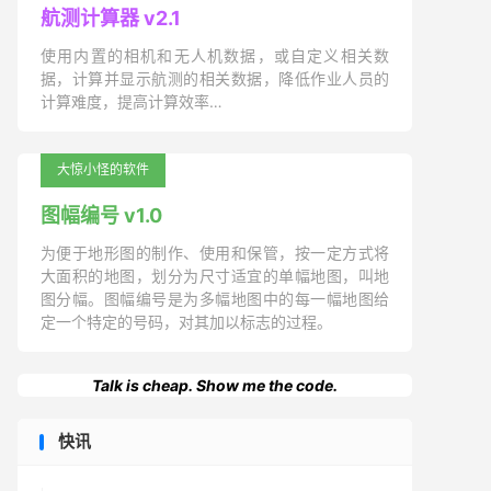
航测计算器 v2.1
使用内置的相机和无人机数据，或自定义相关数
据，计算并显示航测的相关数据，降低作业人员的
计算难度，提高计算效率…
大惊小怪的软件
图幅编号 v1.0
为便于地形图的制作、使用和保管，按一定方式将
大面积的地图，划分为尺寸适宜的单幅地图，叫地
图分幅。图幅编号是为多幅地图中的每一幅地图给
定一个特定的号码，对其加以标志的过程。
Talk is cheap. Show me the code.
快讯