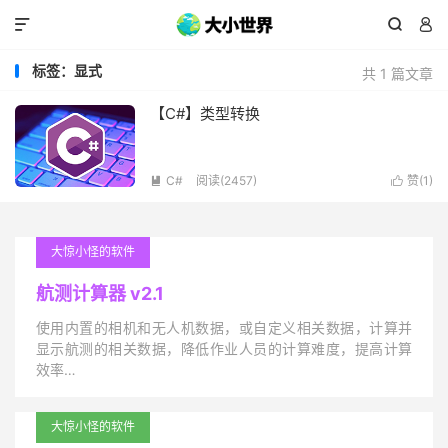



标签：显式
共 1 篇文章
【C#】类型转换
C#
阅读(2457)
赞(
1
)


大惊小怪的软件
航测计算器 v2.1
使用内置的相机和无人机数据，或自定义相关数据，计算并
显示航测的相关数据，降低作业人员的计算难度，提高计算
效率…
大惊小怪的软件