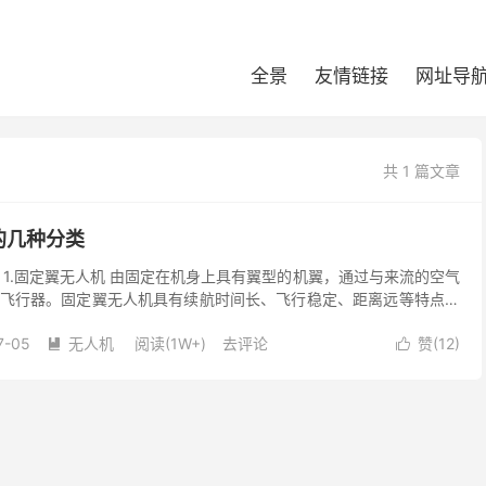
全景
友情链接
网址导
共 1 篇文章
的几种分类
 1.固定翼无人机 由固定在机身上具有翼型的机翼，通过与来流的空气
飞行器。固定翼无人机具有续航时间长、飞行稳定、距离远等特点，
操作要求更高，目前其已被广泛应用在测绘、地质、农...
7-05
无人机
阅读(1W+)
去评论
赞(
12
)

