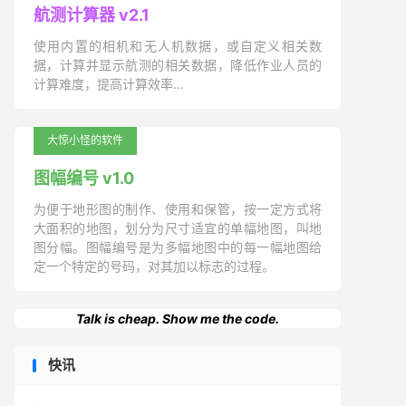
航测计算器 v2.1
使用内置的相机和无人机数据，或自定义相关数
据，计算并显示航测的相关数据，降低作业人员的
计算难度，提高计算效率…
大惊小怪的软件
图幅编号 v1.0
为便于地形图的制作、使用和保管，按一定方式将
大面积的地图，划分为尺寸适宜的单幅地图，叫地
图分幅。图幅编号是为多幅地图中的每一幅地图给
定一个特定的号码，对其加以标志的过程。
Talk is cheap. Show me the code.
快讯