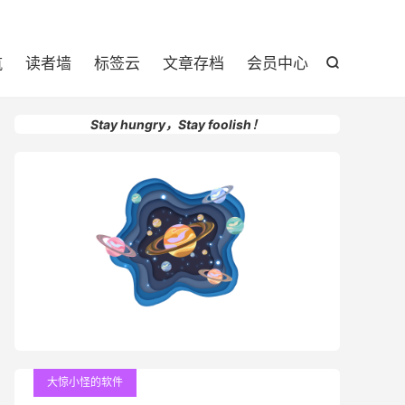

航
读者墙
标签云
文章存档
会员中心

Stay hungry，Stay foolish！
大惊小怪的软件