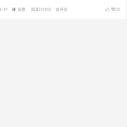
28m，总库容29.8...
3-31
全景
阅读(3160)
去评论
赞(
2
)

