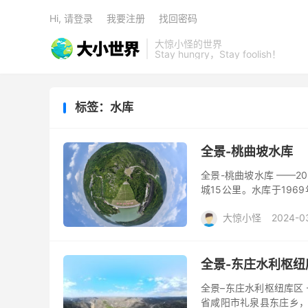
Hi, 请登录
我要注册
找回密码
大惊小怪的世界
Stay hungry，Stay foolish！
标签：水库
全景-桃曲坡水库
全景-桃曲坡水库 ——2
城15公里。水库于196
5720万立方米，兴利库容3
大惊小怪
2024-0
全景-东庄水利枢纽
全景–东庄水利枢纽库区 
省咸阳市礼泉县东庄乡，