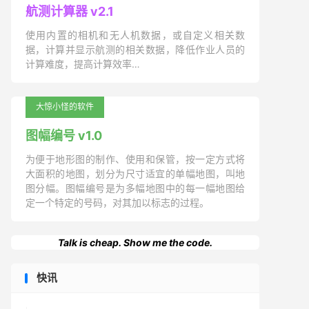
航测计算器 v2.1
使用内置的相机和无人机数据，或自定义相关数
据，计算并显示航测的相关数据，降低作业人员的
计算难度，提高计算效率…
大惊小怪的软件
图幅编号 v1.0
为便于地形图的制作、使用和保管，按一定方式将
大面积的地图，划分为尺寸适宜的单幅地图，叫地
图分幅。图幅编号是为多幅地图中的每一幅地图给
定一个特定的号码，对其加以标志的过程。
Talk is cheap. Show me the code.
快讯