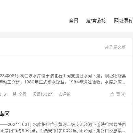
全景
友情链接
网址导
共 2 篇文章
023年08月 桃曲坡水库位于渭北石川河支流沮水河下游，坝址距耀县
9年动工兴建，1980年正式蓄水受益，1984年通过验收，水库总库容
602万立方米，死库容1683...
3-31
全景
阅读(3327)
去评论
赞(
4
)


库区
——2024年03月 水库枢纽位于黄河二级支流泾河下游峡谷末端陕西
距咸阳市约80公里，距西安市约100公里, 距泾河下游谷口泾惠渠渠