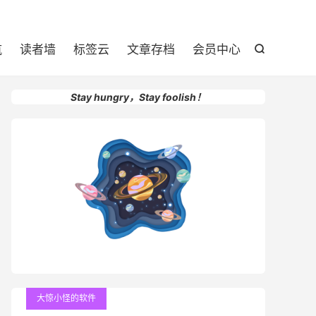

航
读者墙
标签云
文章存档
会员中心

Stay hungry，Stay foolish！
大惊小怪的软件