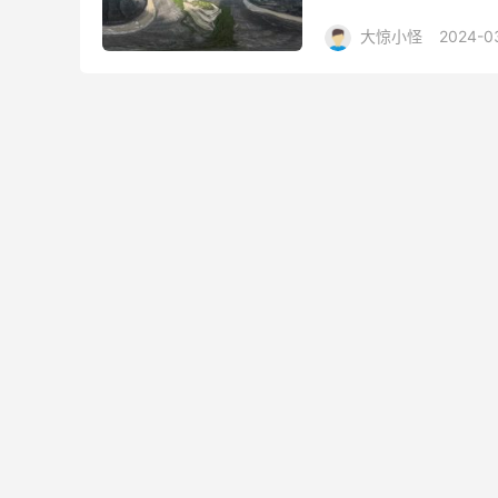
首约30公里。初拟最大坝高2
大惊小怪
2024-0