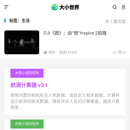



标签：生活
共 1 篇文章
DJI《圆》：由“悟”Inspire 2拍摄
测绘
阅读(3736)
赞(
1
)


大惊小怪的软件
航测计算器 v2.1
使用内置的相机和无人机数据，或自定义相关数据，计算并
显示航测的相关数据，降低作业人员的计算难度，提高计算
效率…
大惊小怪的软件