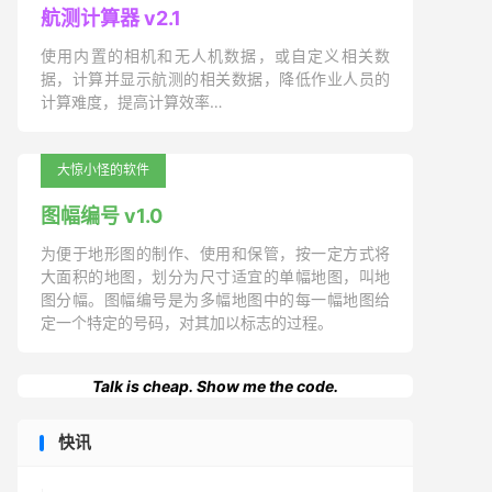
航测计算器 v2.1
使用内置的相机和无人机数据，或自定义相关数
据，计算并显示航测的相关数据，降低作业人员的
计算难度，提高计算效率…
大惊小怪的软件
图幅编号 v1.0
为便于地形图的制作、使用和保管，按一定方式将
大面积的地图，划分为尺寸适宜的单幅地图，叫地
图分幅。图幅编号是为多幅地图中的每一幅地图给
定一个特定的号码，对其加以标志的过程。
Talk is cheap. Show me the code.
快讯