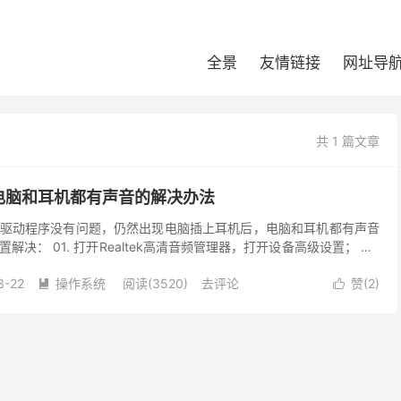
全景
友情链接
网址导
共 1 篇文章
电脑和耳机都有声音的解决办法
驱动程序没有问题，仍然出现电脑插上耳机后，电脑和耳机都有声音
决： 01. 打开Realtek高清音频管理器，打开设备高级设置； 02.
使内部和外部输出设备同时播放两个...
3-22
操作系统
阅读(3520)
去评论
赞(
2
)

