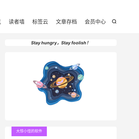

航
读者墙
标签云
文章存档
会员中心

Stay hungry，Stay foolish！
大惊小怪的软件