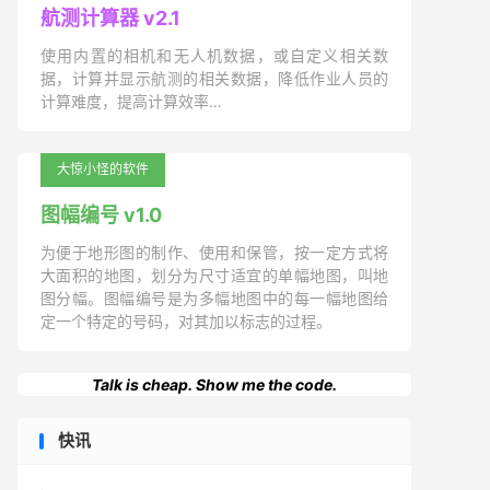
航测计算器 v2.1
使用内置的相机和无人机数据，或自定义相关数
据，计算并显示航测的相关数据，降低作业人员的
计算难度，提高计算效率…
大惊小怪的软件
图幅编号 v1.0
为便于地形图的制作、使用和保管，按一定方式将
大面积的地图，划分为尺寸适宜的单幅地图，叫地
图分幅。图幅编号是为多幅地图中的每一幅地图给
定一个特定的号码，对其加以标志的过程。
Talk is cheap. Show me the code.
快讯