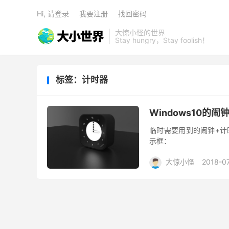
Hi, 请登录
我要注册
找回密码
大惊小怪的世界
Stay hungry，Stay foolish！
标签：计时器
Windows10的
临时需要用到的闹钟+计
示框：
大惊小怪
2018-0