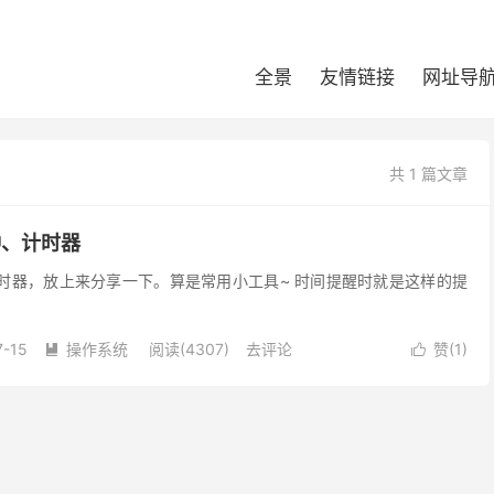
全景
友情链接
网址导
共 1 篇文章
闹钟、计时器
时器，放上来分享一下。算是常用小工具~ 时间提醒时就是这样的提
7-15
操作系统
阅读(4307)
去评论
赞(
1
)

