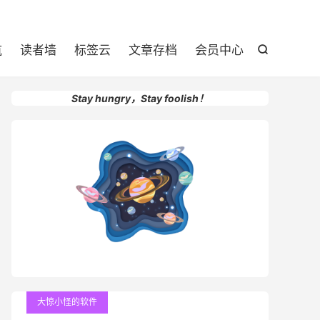

航
读者墙
标签云
文章存档
会员中心

Stay hungry，Stay foolish！
大惊小怪的软件