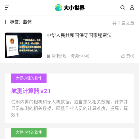



标签：载体
共 1 篇文章
中华人民共和国保守国家秘密法
法律法规
阅读(5458)
赞(
1
)


大惊小怪的软件
航测计算器 v2.1
使用内置的相机和无人机数据，或自定义相关数据，计算并
显示航测的相关数据，降低作业人员的计算难度，提高计算
效率…
大惊小怪的软件