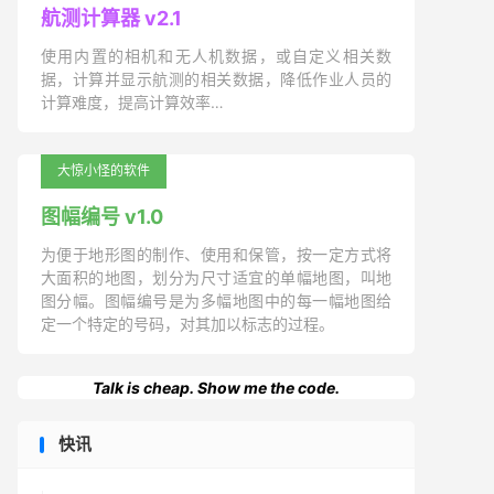
航测计算器 v2.1
使用内置的相机和无人机数据，或自定义相关数
据，计算并显示航测的相关数据，降低作业人员的
计算难度，提高计算效率…
大惊小怪的软件
图幅编号 v1.0
为便于地形图的制作、使用和保管，按一定方式将
大面积的地图，划分为尺寸适宜的单幅地图，叫地
图分幅。图幅编号是为多幅地图中的每一幅地图给
定一个特定的号码，对其加以标志的过程。
Talk is cheap. Show me the code.
快讯