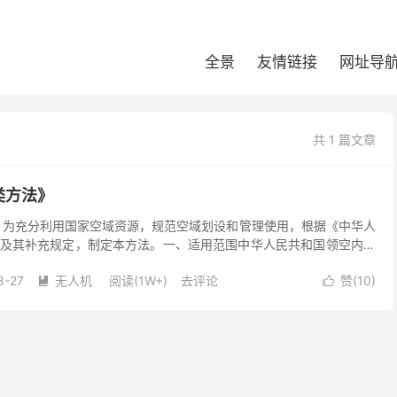
全景
友情链接
网址导
共 1 篇文章
类方法》
 为充分利用国家空域资源，规范空域划设和管理使用，根据《中华人
及其补充规定，制定本方法。一、适用范围中华人民共和国领空内空
我国飞行情报区边界空域参照本方法执行（香港、台北飞行...
8-27
无人机
阅读(1W+)
去评论
赞(
10
)

