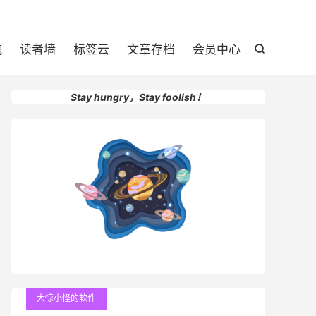

航
读者墙
标签云
文章存档
会员中心

Stay hungry，Stay foolish！
大惊小怪的软件