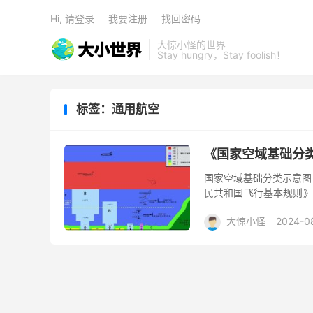
Hi, 请登录
我要注册
找回密码
大惊小怪的世界
Stay hungry，Stay foolish！
标签：通用航空
《国家空域基础分
国家空域基础分类示意图
民共和国飞行基本规则》
域适用本方法；领空外至
大惊小怪
2024-0