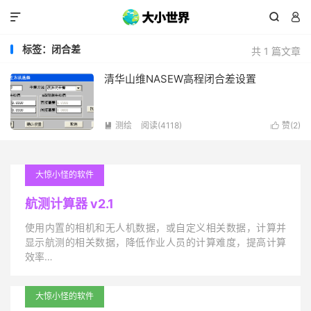



标签：闭合差
共 1 篇文章
清华山维NASEW高程闭合差设置
测绘
阅读(4118)
赞(
2
)


大惊小怪的软件
航测计算器 v2.1
使用内置的相机和无人机数据，或自定义相关数据，计算并
显示航测的相关数据，降低作业人员的计算难度，提高计算
效率…
大惊小怪的软件