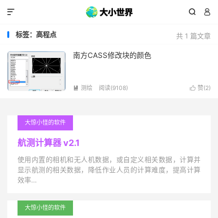



标签：高程点
共 1 篇文章
南方CASS修改块的颜色
测绘
阅读(9108)
赞(
2
)


大惊小怪的软件
航测计算器 v2.1
使用内置的相机和无人机数据，或自定义相关数据，计算并
显示航测的相关数据，降低作业人员的计算难度，提高计算
效率…
大惊小怪的软件