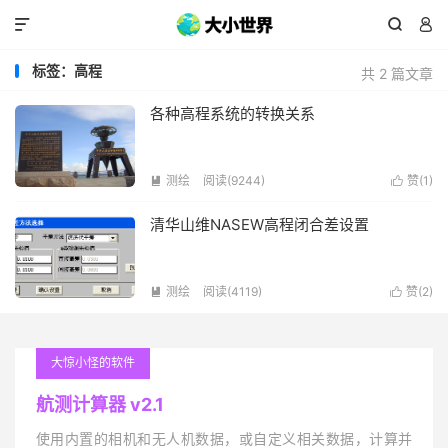



标签：高程
共 2 篇文章
各种高程系统的转换关系
测绘
阅读(9244)
赞(
1
)


清华山维NASEW高程闭合差设置
测绘
阅读(4119)
赞(
2
)


大惊小怪的软件
航测计算器 v2.1
使用内置的相机和无人机数据，或自定义相关数据，计算并