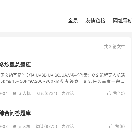
全景
友情链接
网址导
共 2 篇文章
_多旋翼总题库
文缩写是[1 分]A.UVSB.UA.SC.UA.V参考答案：C 2.近程无人机活
5kmB.15~50kmC.200~800km参考答案：B 3.任务高度一般在
0-04
无人机
阅读(6731)
去评论
赞(
10
)


_综合问答题库
0-02
无人机
阅读(9275)
去评论
赞(
8
)

