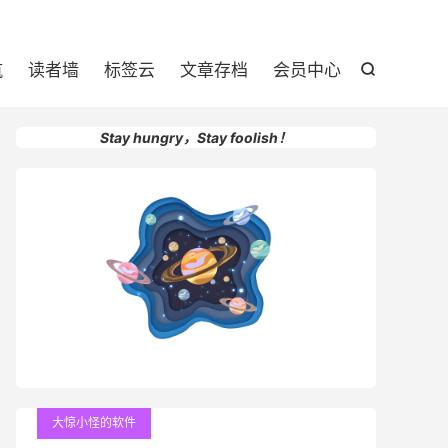

航
读者墙
标签云
文章存档
会员中心

Stay hungry，Stay foolish！
大惊小怪的软件