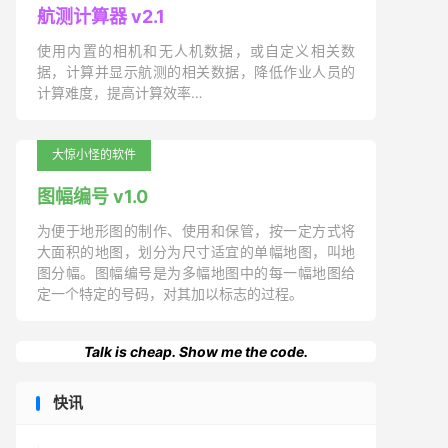
航测计算器 v2.1
使用内置的相机和无人机数据，或自定义相关数
据，计算并显示航测的相关数据，降低作业人员的
计算难度，提高计算效率…
大惊小怪的软件
图幅编号 v1.0
为便于地形图的制作、使用和保管，按一定方式将
大面积的地图，划分为尺寸适宜的单幅地图，叫地
图分幅。图幅编号是为多幅地图中的每一幅地图给
定一个特定的号码，对其加以标志的过程。
Talk is cheap. Show me the code.
快讯