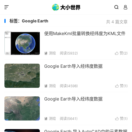



标签：Google Earth
共 4 篇文章
使用MakeKml批量转换经纬度为KML文件
测绘
阅读(5932)
赞(
2
)


Google Earth导入经纬度数据
测绘
阅读(4598)
赞(
1
)


Google Earth导入经纬度数据
测绘
阅读(5641)
赞(
1
)


Google Earth 导入AutoCAD中的元素数据