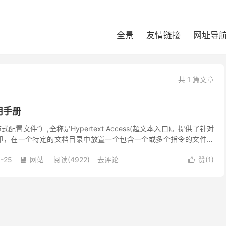
全景
友情链接
网址导
共 1 篇文章
使用手册
分布式配置文件”）,全称是Hypertext Access(超文本入口)。提供了针对
即，在一个特定的文档目录中放置一个包含一个或多个指令的文件，
0-25
网站
阅读(4922)
去评论
赞(
1
)

