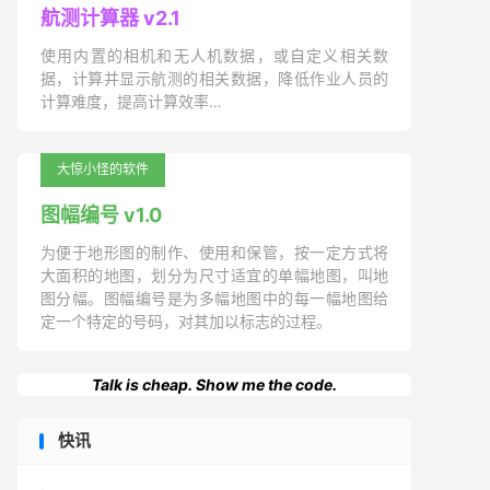
航测计算器 v2.1
使用内置的相机和无人机数据，或自定义相关数
据，计算并显示航测的相关数据，降低作业人员的
计算难度，提高计算效率…
大惊小怪的软件
图幅编号 v1.0
为便于地形图的制作、使用和保管，按一定方式将
大面积的地图，划分为尺寸适宜的单幅地图，叫地
图分幅。图幅编号是为多幅地图中的每一幅地图给
定一个特定的号码，对其加以标志的过程。
Talk is cheap. Show me the code.
快讯