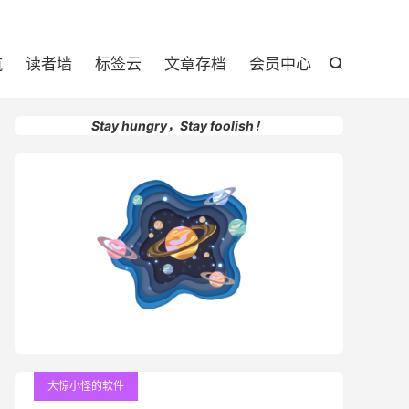

航
读者墙
标签云
文章存档
会员中心

Stay hungry，Stay foolish！
大惊小怪的软件