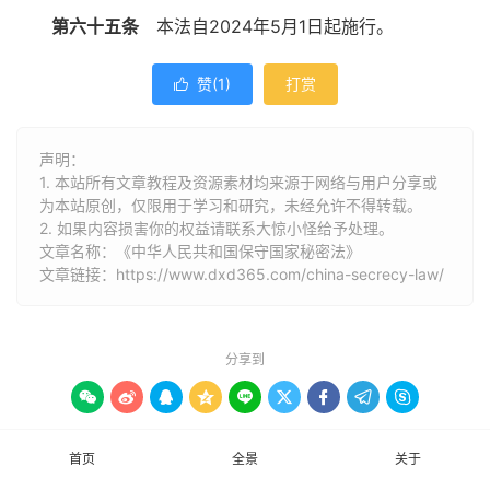
第六十五条
本法自2024年5月1日起施行。
赞(
1
)
打赏

声明：
1. 本站所有文章教程及资源素材均来源于网络与用户分享或
为本站原创，仅限用于学习和研究，未经允许不得转载。
2. 如果内容损害你的权益请联系大惊小怪给予处理。
文章名称：《中华人民共和国保守国家秘密法》
文章链接：
https://www.dxd365.com/china-secrecy-law/
分享到









首页
全景
关于
保守
制度
国家秘密
密级
工作秘密
法律