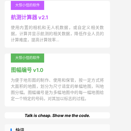
大惊小怪的软件
航测计算器 v2.1
使用内置的相机和无人机数据，或自定义相关数
据，计算并显示航测的相关数据，降低作业人员的
计算难度，提高计算效率…
大惊小怪的软件
图幅编号 v1.0
为便于地形图的制作、使用和保管，按一定方式将
大面积的地图，划分为尺寸适宜的单幅地图，叫地
图分幅。图幅编号是为多幅地图中的每一幅地图给
定一个特定的号码，对其加以标志的过程。
Talk is cheap. Show me the code.
快讯