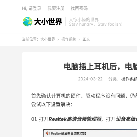
Hi, 请登录
我要注册
找回密码
大惊小怪的世界
Stay hungry，Stay foolish！
当前位置：
大小世界
操作系统
正文


电脑插上耳机后，电
2024-03-22
分类：
操作系
首先确认计算机的硬件、驱动程序没有问题，仍
尝试以下设置解决：
01. 打开
Realtek高清音频管理器
，打开
设备高级