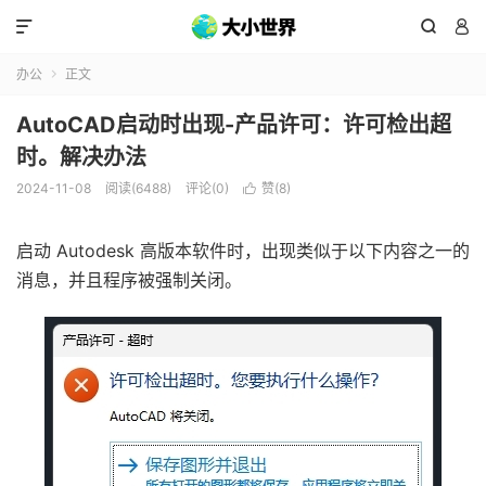



办公
正文

AutoCAD启动时出现-产品许可：许可检出超
时。解决办法
2024-11-08
阅读(6488)
评论(0)
赞(
8
)

启动 Autodesk 高版本软件时，出现类似于以下内容之一的
消息，并且程序被强制关闭。