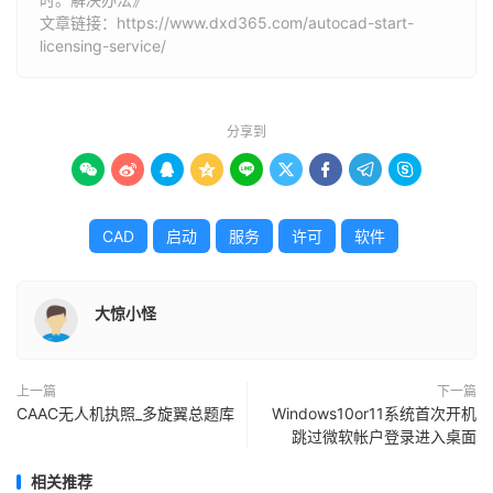
文章链接：
https://www.dxd365.com/autocad-start-
licensing-service/
分享到









CAD
启动
服务
许可
软件
大惊小怪
上一篇
下一篇
CAAC无人机执照_多旋翼总题库
Windows10or11系统首次开机
跳过微软帐户登录进入桌面
相关推荐