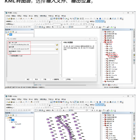
KML转图层
，选择
输入文件
、
输出位置
；