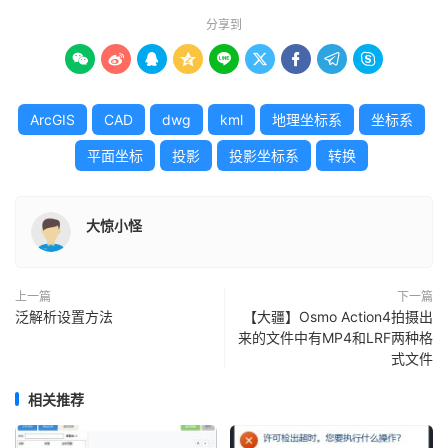
分享到









ArcGIS
CAD
dwg
kml
地理坐标系
坐标系
平面坐标
投影
投影坐标系
转换
大惊小怪
上一篇
下一篇
泛解析设置方法
【大疆】Osmo Action4拍摄出
来的文件中有MP4和LRF两种格
式文件
相关推荐