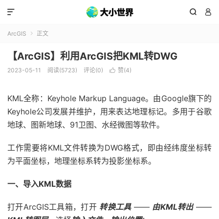



ArcGIS
正文

【ArcGIS】利用ArcGIS把KML转DWG
2023-05-11
阅读(5723)
评论(0)
赞(
4
)

KML全称：Keyhole Markup Language。由Google旗下的
Keyhole公司发展并维护，用来表达地理标记。多用于谷歌
地球、图新地球、91卫图、水经微图等软件。
工作需要将KML文件转换为DWG格式，即由经纬度坐标转
为平面坐标，地理坐标系转为投影坐标系。
一、导入KML数据
打开ArcGIS工具箱，打开
转换工具
——
由KML转出
——