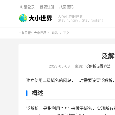
Hi, 请登录
我要注册
找回密码
大惊小怪的世界
Stay hungry，Stay foolish！
当前位置：
大小世界
网站
正文


泛解
2023-05-08
来源：
泛解析设置方法
建立使用二级域名的网站，此时需要设置泛解析，
概述
泛解析：是指利用
“ * ”
来做子域名，实现所有的