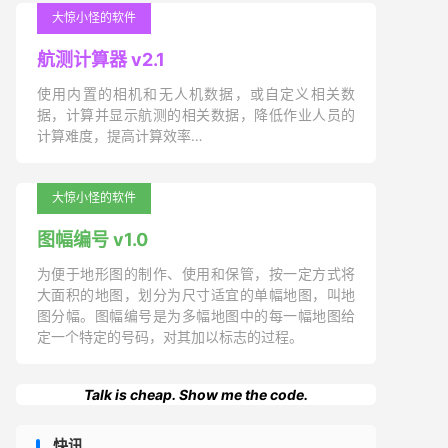
大惊小怪的软件
航测计算器 v2.1
使用内置的相机和无人机数据，或自定义相关数
据，计算并显示航测的相关数据，降低作业人员的
计算难度，提高计算效率…
大惊小怪的软件
图幅编号 v1.0
为便于地形图的制作、使用和保管，按一定方式将
大面积的地图，划分为尺寸适宜的单幅地图，叫地
图分幅。图幅编号是为多幅地图中的每一幅地图给
定一个特定的号码，对其加以标志的过程。
Talk is cheap. Show me the code.
快讯