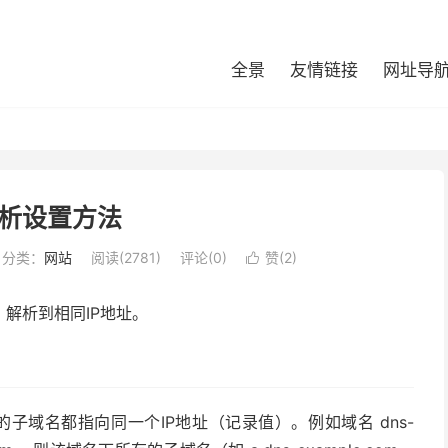
全景
友情链接
网址导
析设置方法
分类：
网站
阅读(2781)
评论(0)
赞(
2
)

解析到相同IP地址。
子域名都指向同一个IP地址（记录值）。例如域名 dns-