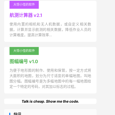
大惊小怪的软件
航测计算器 v2.1
使用内置的相机和无人机数据，或自定义相关数
据，计算并显示航测的相关数据，降低作业人员的
计算难度，提高计算效率…
大惊小怪的软件
图幅编号 v1.0
为便于地形图的制作、使用和保管，按一定方式将
大面积的地图，划分为尺寸适宜的单幅地图，叫地
图分幅。图幅编号是为多幅地图中的每一幅地图给
定一个特定的号码，对其加以标志的过程。
Talk is cheap. Show me the code.
快讯