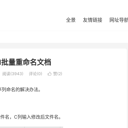
全景
友情链接
网址导
el批量重命名文档
阅读(3943)
评论(0)
赞(
2
)

序列命名的解决办法。
始文件名，C列输入修改后文件名。