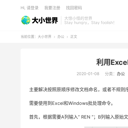
Hi, 请登录
我要注册
找回密码
大惊小怪的世界
Stay hungry，Stay foolish！
当前位置：
大小世界
办公
正文


利用Exc
2020-01-08
分类：
办公
主要解决按照原顺序修改文档命名，或者不规则
需要使用到Excel和Windows批处理命令。
首先，根据需要A列输入“ REN ”；B列输入原