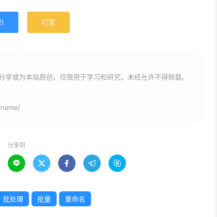
2
)
打赏
户分享或为本站原创，仅限用于学习和研究，未经允许不得转载。
ename/
分享到





批处理
批量
重命名